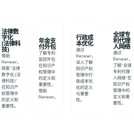
法律数
全球专
字化
行政成
利代理
年金支
(法律科
本优化
人网络
付外包
技)
通过
通过
了解专利
借助
Renewr，
Renewr，
监控外包
Renewr，
深入了解
了解“全球
在知识产
探索“法律
知识产权
专利代理
权管理中
数字化 (法
管理中行
人网络”在
的定义和
律科技)”
政成本优
知识产权
重要性，
在知识产
化的定义
管理中的
借助
权管理中
与重要
定义和重
Renewr。
的定义和
性。
要性。
重要性。