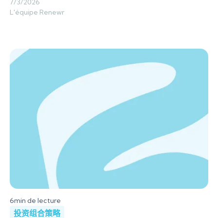
7/3/2026
L'équipe Renewr
6
min de lecture
投资组合策略