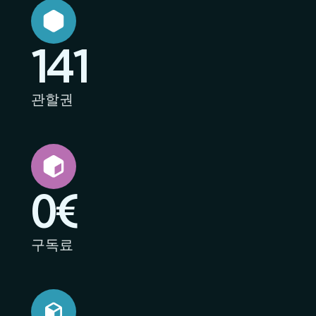
141
관할권
0€
구독료